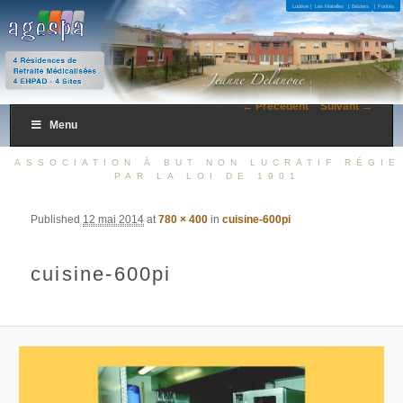
4 Résidences de Retraite Médicalisées 4 EHPAD – 4 Sites
Lodève |
Les Matelles
| Béziers
| Fontès
AGESPA
← Précédent
Suivant →
Menu
ASSOCIATION À BUT NON LUCRATIF RÉGIE
PAR LA LOI DE 1901
Published
12 mai 2014
at
780 × 400
in
cuisine-600pi
cuisine-600pi