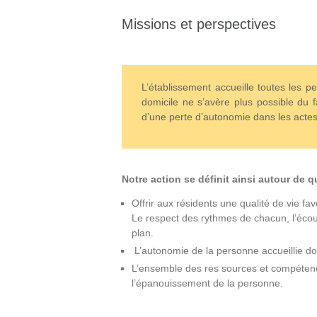
Missions et perspectives
L’établissement accueille toutes les 
domicile ne s’avère plus possible du fa
d’une perte d’autonomie dans les actes 
Notre action se définit ainsi autour de 
Offrir aux résidents une qualité de vie favo
Le respect des rythmes de chacun, l’écout
plan.
L’autonomie de la personne accueillie do
L’ensemble des res sources et compétences
l’épanouissement de la personne.