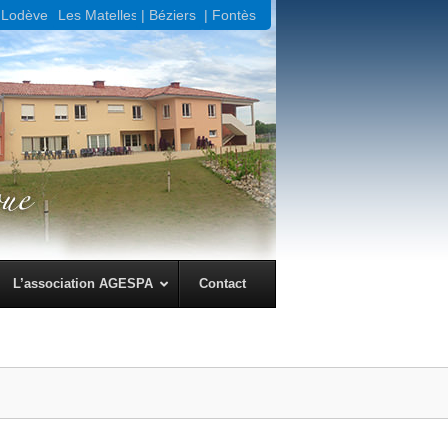
Lodève |
Les Matelles
| Béziers
| Fontès
L’association AGESPA
Contact