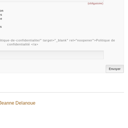
(obligatoire)
ion
es
de
es
tique-de-confidentialite/" target="_blank" rel="noopener">Politique de
confidentialité </a>
 à Jeanne Delanoue