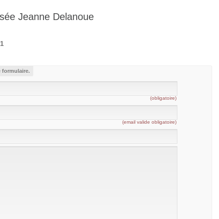
lisée Jeanne Delanoue
51
 formulaire.
(obligatoire)
(email valide obligatoire)