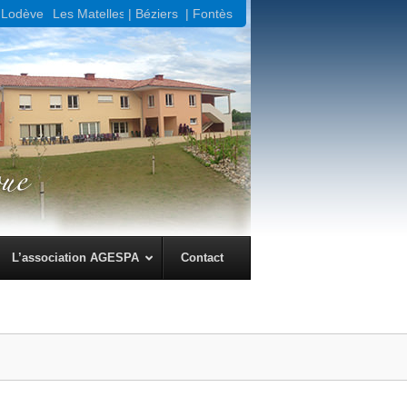
Lodève |
Les Matelles
| Béziers
| Fontès
L’association AGESPA
Contact