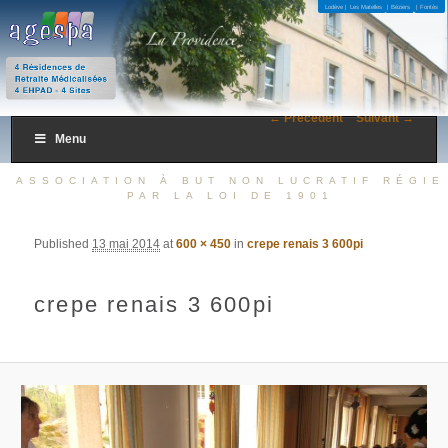
4 Résidences de Retraite Médicalisées 4 EHPAD – 4 Sites
Lodève |
Les Matelles
| Béziers
| Fontès
AGESPA
← Précédent
Suivant →
Menu
ASSOCIATION À BUT NON LUCRATIF RÉGIE
PAR LA LOI DE 1901
Published
13 mai 2014
at
600 × 450
in
crepe renais 3 600pi
crepe renais 3 600pi