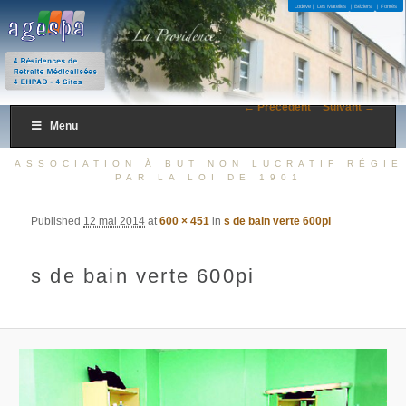
4 Résidences de Retraite Médicalisées 4 EHPAD – 4 Sites
Lodève |
Les Matelles
| Béziers
| Fontès
AGESPA
← Précédent
Suivant →
Menu
ASSOCIATION À BUT NON LUCRATIF RÉGIE
PAR LA LOI DE 1901
Published
12 mai 2014
at
600 × 451
in
s de bain verte 600pi
s de bain verte 600pi