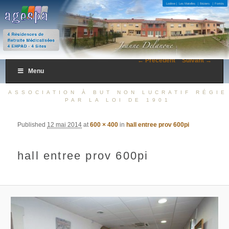
4 Résidences de Retraite Médicalisées 4 EHPAD – 4 Sites
Lodève |
Les Matelles
| Béziers
| Fontès
AGESPA
← Précédent
Suivant →
Menu
ASSOCIATION À BUT NON LUCRATIF RÉGIE
PAR LA LOI DE 1901
Published
12 mai 2014
at
600 × 400
in
hall entree prov 600pi
hall entree prov 600pi