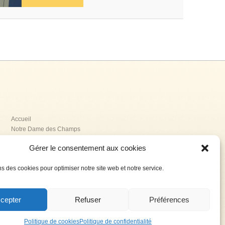
Accueil
Notre Dame des Champs
La Providence
Gérer le consentement aux cookies
La Renaissance
Jeanne Delanoue
ns des cookies pour optimiser notre site web et notre service.
L’association AGESPA
Contact
Politique de confidentialité
cepter
Refuser
Préférences
Haut de page
Politique de cookies
Politique de confidentialité