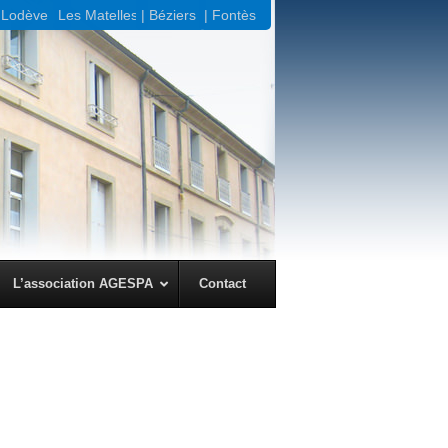
Lodève |
Les Matelles
| Béziers
| Fontès
← Précédent
Suivant →
L’association AGESPA
Contact