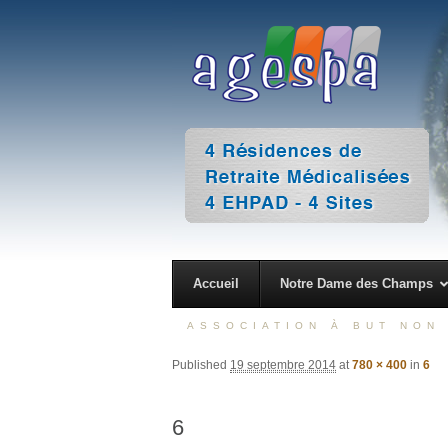
4 Résidences de Retraite Médicalisées 4 EHPAD – 4 Sites
AGESPA
Accueil
Notre Dame des Champs
ASSOCIATION À BUT NON 
Published
19 septembre 2014
at
780 × 400
in
6
6