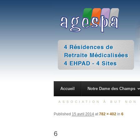
4 Résidences de Retraite Médicalisées 4 EHPAD – 4 Sites
AGESPA
Accueil
Notre Dame des Champs
ASSOCIATION À BUT NON 
Published
15 avril 2014
at
782 × 402
in
6
6