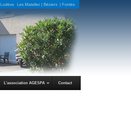
Lodève |
Les Matelles
| Béziers
| Fontès
← Précédent
Suivant →
L’association AGESPA
Contact