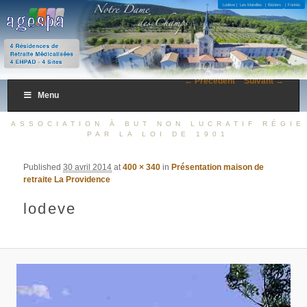
4 Résidences de Retraite Médicalisées 4 EHPAD – 4 Sites
Lodève |
Les Matelles
| Béziers
| Fontès
AGESPA
← Précédent
Suivant →
Menu
ASSOCIATION À BUT NON LUCRATIF RÉGIE
PAR LA LOI DE 1901
Published
30 avril 2014
at
400 × 340
in
Présentation maison de
retraite La Providence
lodeve