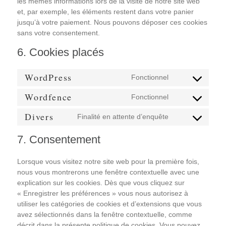
les mêmes informations lors de la visite de notre site web
et, par exemple, les éléments restent dans votre panier
jusqu’à votre paiement. Nous pouvons déposer ces cookies
sans votre consentement.
6. Cookies placés
WordPress
Fonctionnel
Consent
to
Wordfence
Fonctionnel
Consent
service
to
wordpress
Divers
Finalité en attente d’enquête
Consent
service
to
wordfence
7. Consentement
service
divers
Lorsque vous visitez notre site web pour la première fois,
nous vous montrerons une fenêtre contextuelle avec une
explication sur les cookies. Dès que vous cliquez sur
« Enregistrer les préférences » vous nous autorisez à
utiliser les catégories de cookies et d’extensions que vous
avez sélectionnés dans la fenêtre contextuelle, comme
décrit dans la présente politique de cookies. Vous pouvez