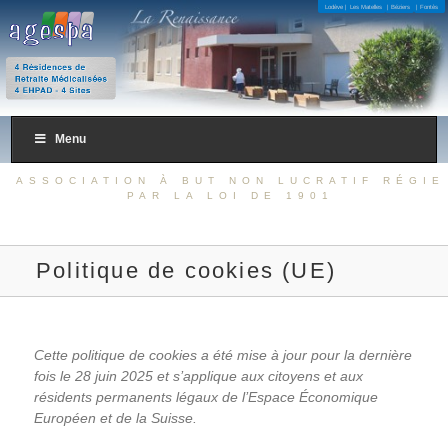
4 Résidences de Retraite Médicalisées 4 EHPAD – 4 Sites
Lodève |
Les Matelles
| Béziers
| Fontès
AGESPA
Menu
ASSOCIATION À BUT NON LUCRATIF RÉGIE
PAR LA LOI DE 1901
Politique de cookies (UE)
Cette politique de cookies a été mise à jour pour la dernière
fois le 28 juin 2025 et s’applique aux citoyens et aux
résidents permanents légaux de l’Espace Économique
Européen et de la Suisse.