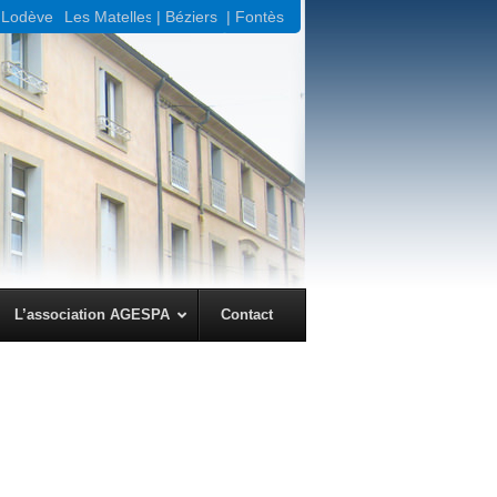
Lodève |
Les Matelles
| Béziers
| Fontès
L’association AGESPA
Contact