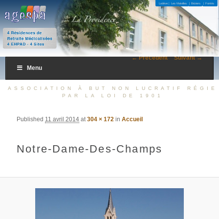
4 Résidences de Retraite Médicalisées 4 EHPAD – 4 Sites
Lodève |
Les Matelles
| Béziers
| Fontès
AGESPA
← Précédent
Suivant →
Menu
ASSOCIATION À BUT NON LUCRATIF RÉGIE
PAR LA LOI DE 1901
Published
11 avril 2014
at
304 × 172
in
Accueil
Notre-Dame-Des-Champs