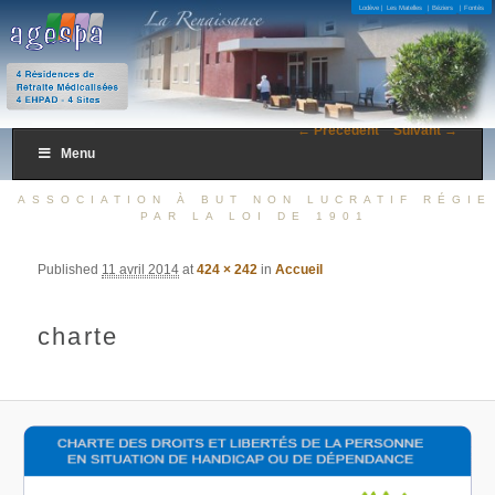
4 Résidences de Retraite Médicalisées 4 EHPAD – 4 Sites
Lodève |
Les Matelles
| Béziers
| Fontès
AGESPA
← Précédent
Suivant →
Menu
ASSOCIATION À BUT NON LUCRATIF RÉGIE
PAR LA LOI DE 1901
Published
11 avril 2014
at
424 × 242
in
Accueil
charte