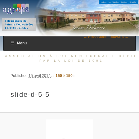
4 Résidences de Retraite Médicalisées 4 EHPAD – 4 Sites
Lodève |
Les Matelles
| Béziers
| Fontès
AGESPA
← Précédent
Suivant →
Menu
ASSOCIATION À BUT NON LUCRATIF RÉGIE
PAR LA LOI DE 1901
Published
15 avril 2014
at
150 × 150
in
slide-d-5-5