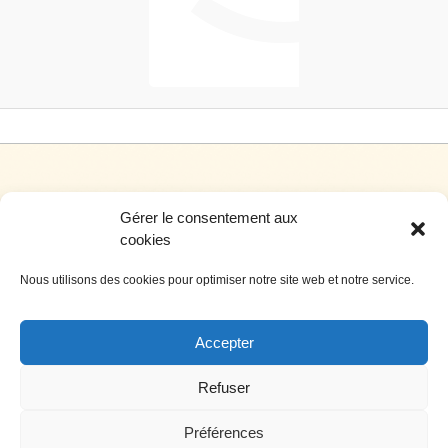
Gérer le consentement aux
cookies
Nous utilisons des cookies pour optimiser notre site web et notre service.
Siège social: 4, rue de l’hôtel de ville – 34700 Lodève
Téléphone: 04 67 44 99 00 Télécopie: 04 67 44 99 0
Accepter
Nous contacter par e-mail
Crédits
Refuser
Préférences