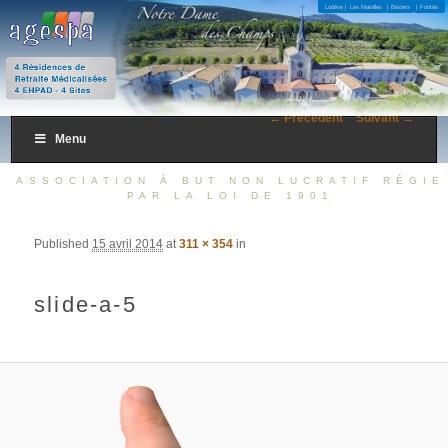
4 Résidences de Retraite Médicalisées 4 EHPAD – 4 Sites
Lodève |
Les Matelles
| Béziers
| Fontès
AGESPA
← Précédent
Suivant →
Menu
ASSOCIATION À BUT NON LUCRATIF RÉGIE
PAR LA LOI DE 1901
Published
15 avril 2014
at
311 × 354
in
slide-a-5