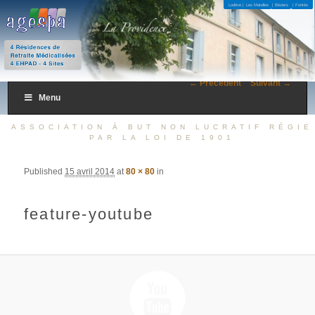
4 Résidences de Retraite Médicalisées 4 EHPAD – 4 Sites
Lodève |
Les Matelles
| Béziers
| Fontès
AGESPA
← Précédent
Suivant →
Menu
ASSOCIATION À BUT NON LUCRATIF RÉGIE
PAR LA LOI DE 1901
Published
15 avril 2014
at
80 × 80
in
feature-youtube