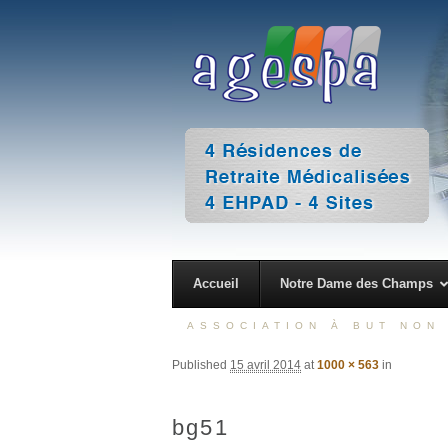
4 Résidences de Retraite Médicalisées 4 EHPAD – 4 Sites
AGESPA
Accueil
Notre Dame des Champs
ASSOCIATION À BUT NON 
Published
15 avril 2014
at
1000 × 563
in
bg51