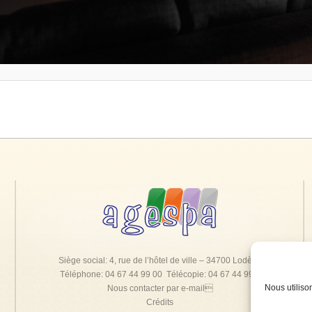
Siège social: 4, rue de l’hôtel de ville – 34700 Lodève
Téléphone: 04 67 44 99 00 Télécopie: 04 67 44 99 0
Nous utiliso
Nous contacter par e-mail
Crédits