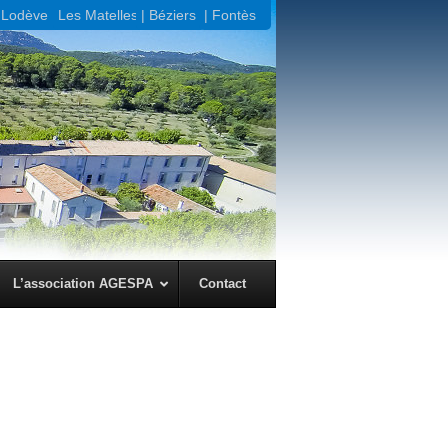
Lodève |
Les Matelles
| Béziers
| Fontès
← Précédent
Suivant →
L’association AGESPA
Contact