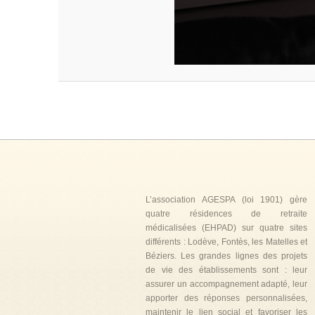
L’association AGESPA (loi 1901) gère
quatre résidences de retraite
médicalisées (EHPAD) sur quatre sites
différents : Lodève, Fontès, les Matelles et
Béziers. Les grandes lignes des projets
de vie des établissements sont : leur
assurer un accompagnement adapté, leur
apporter des réponses personnalisées,
maintenir le lien social et favoriser les