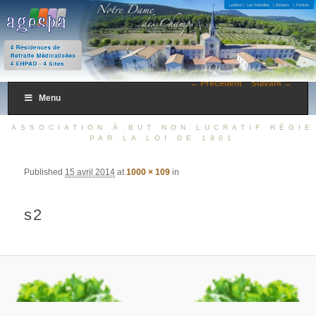
4 Résidences de Retraite Médicalisées 4 EHPAD – 4 Sites
Lodève |
Les Matelles
| Béziers
| Fontès
AGESPA
← Précédent
Suivant →
Menu
ASSOCIATION À BUT NON LUCRATIF RÉGIE
PAR LA LOI DE 1901
Published
15 avril 2014
at
1000 × 109
in
s2