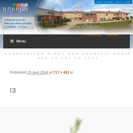
4 Résidences de Retraite Médicalisées 4 EHPAD – 4 Sites
Lodève |
Les Matelles
| Béziers
| Fontès
AGESPA
← Précédent
Suivant →
Menu
ASSOCIATION À BUT NON LUCRATIF RÉGIE
PAR LA LOI DE 1901
Published
15 avril 2014
at
717 × 481
in
l3